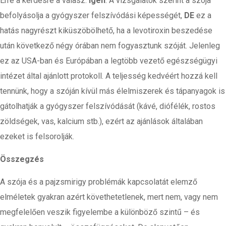
Erre a kérdésre a válasz:
igen
. A vizsgálatok szerint a szója
befolyásolja a gyógyszer felszívódási képességét,
DE
ez a
hatás nagyrészt kiküszöbölhető, ha a levotiroxin beszedése
után következő négy órában nem fogyasztunk szóját. Jelenleg
ez az USA-ban és Európában a legtöbb vezető egészségügyi
intézet által ajánlott protokoll. A teljesség kedvéért hozzá kell
tennünk, hogy a szóján kívül más élelmiszerek és tápanyagok is
gátolhatják a gyógyszer felszívódását (kávé, diófélék, rostos
zöldségek, vas, kalcium stb.), ezért az ajánlások általában
ezeket is felsorolják.
Összegzés
A szója és a pajzsmirigy problémák kapcsolatát elemző
elméletek gyakran azért követhetetlenek, mert nem, vagy nem
megfelelően veszik figyelembe a különböző szintű – és