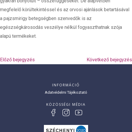
gyakran bonyolult – összefüggéseket. De alapvetően
megfelelő körültekintéssel és az orvosi ajánlások betartásával
a pajzsmirigy betegségben szenvedők is az
egészségkárosodás veszélye nélkül fogyaszthatnak szója
alapú termékeket.
Előző bejegyzés
Következő bejegyzés
INFORMÁCIÓ
Adatvédelmi Tájékoztató
KÖZÖSSÉGI MÉDIA