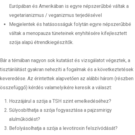
Európában és Amerikában is egyre népszerűbbé váltak a
vegetarianizmus / veganizmus terjedésével
Megjelentek és hatásosságuk folytán egyre népszerűbbé
váltak a menopauza tüneteinek enyhítésére kifejlesztett
szója alapú étrendkiegészítők.
Bár a témában nagyon sok kutatást és vizsgálatot végeztek, a
tisztánlátást gyakran nehezíti a fogalmak és a következtetések
keveredése. Az érintettek alapvetően az alábbi három (részben
összefüggő) kérdés valamelyikére keresik a választ:
Hozzájárul a szója a TSH szint emelkedéséhez?
Súlyosbíthatja a szója fogyasztása a pajzsmirigy
alulműködést?
Befolyásolhatja a szója a levotiroxin felszívódását?