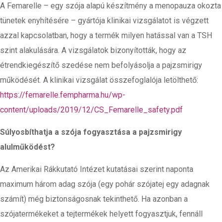
A Femarelle – egy szója alapú készítmény a menopauza okozta
tünetek enyhítésére – gyártója klinikai vizsgálatot is végzett
azzal kapcsolatban, hogy a termék milyen hatással van a TSH
szint alakulására. A vizsgálatok bizonyították, hogy az
étrendkiegészítő szedése nem befolyásolja a pajzsmirigy
működését. A klinikai vizsgálat összefoglalója letölthető:
https://femarelle.fempharma.hu/wp-
content/uploads/2019/12/CS_Femarelle_safety.pdf
Súlyosbíthatja a szója fogyasztása a pajzsmirigy
alulműködést?
Az Amerikai Rákkutató Intézet kutatásai szerint naponta
maximum három adag szója (egy pohár szójatej egy adagnak
számít) még biztonságosnak tekinthető. Ha azonban a
szójatermékeket a tejtermékek helyett fogyasztjuk, fennáll