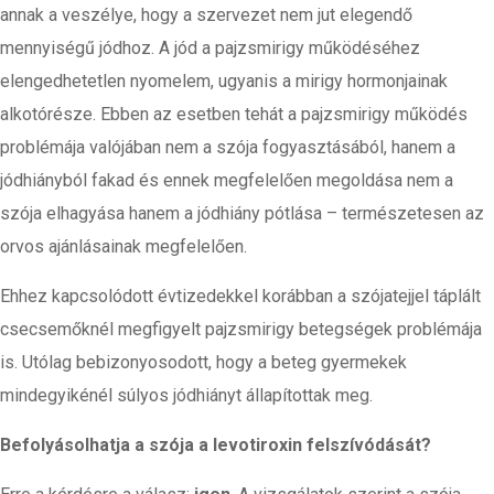
annak a veszélye, hogy a szervezet nem jut elegendő
mennyiségű jódhoz. A jód a pajzsmirigy működéséhez
elengedhetetlen nyomelem, ugyanis a mirigy hormonjainak
alkotórésze. Ebben az esetben tehát a pajzsmirigy működés
problémája valójában nem a szója fogyasztásából, hanem a
jódhiányból fakad és ennek megfelelően megoldása nem a
szója elhagyása hanem a jódhiány pótlása – természetesen az
orvos ajánlásainak megfelelően.
Ehhez kapcsolódott évtizedekkel korábban a szójatejjel táplált
csecsemőknél megfigyelt pajzsmirigy betegségek problémája
is. Utólag bebizonyosodott, hogy a beteg gyermekek
mindegyikénél súlyos jódhiányt állapítottak meg.
Befolyásolhatja a szója a levotiroxin felszívódását?