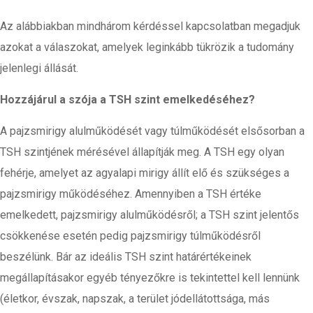
Az alábbiakban mindhárom kérdéssel kapcsolatban megadjuk
azokat a válaszokat, amelyek leginkább tükrözik a tudomány
jelenlegi állását.
Hozzájárul a szója a TSH szint emelkedéséhez?
A pajzsmirigy alulműködését vagy túlműködését elsősorban a
TSH szintjének mérésével állapítják meg. A TSH egy olyan
fehérje, amelyet az agyalapi mirigy állít elő és szükséges a
pajzsmirigy működéséhez. Amennyiben a TSH értéke
emelkedett, pajzsmirigy alulműködésről; a TSH szint jelentős
csökkenése esetén pedig pajzsmirigy túlműködésről
beszélünk. Bár az ideális TSH szint határértékeinek
megállapításakor egyéb tényezőkre is tekintettel kell lennünk
(életkor, évszak, napszak, a terület jódellátottsága, más