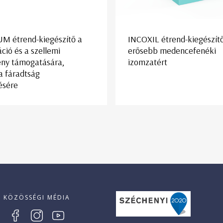
M étrend-kiegészítő a
INCOXIL étrend-kiegészít
ció és a szellemi
erősebb medencefenéki
ény támogatására,
izomzatért
a fáradtság
ésére
KÖZÖSSÉGI MÉDIA