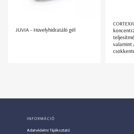
CORTEXIU
JUVIA – Hüvelyhidratáló gél
koncentrá
teljesítm
valamint 
csökkent
INFORMÁCIÓ
Adatvédelmi Tájékoztató